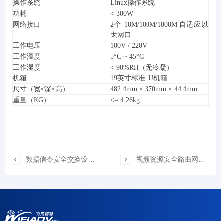
操作系统
Linux操作系统
功耗
< 300W
网络接口
2个 10M/100M/1000M 自适应以
太网口
工作电压
100V / 220V
工作温度
5°C ~ 45°C
工作湿度
< 90%RH（无冷凝）
机箱
19英寸标准1U机箱
尺寸（宽×深×高）
482.4mm × 370mm × 44.4mm
重量（KG）
<= 4.26kg

数据信令安全交换设备（XC-AQJH2600-C）

视频资源安全路由网关（XC-GMS-C）